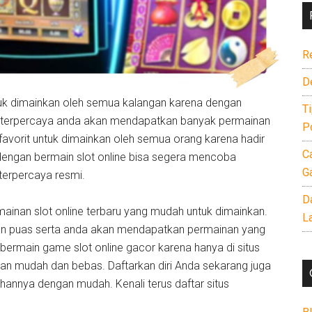
R
D
tuk dimainkan oleh semua kalangan karena dengan
T
r terpercaya anda akan mendapatkan banyak permainan
P
t favorit untuk dimainkan oleh semua orang karena hadir
C
dengan bermain slot online bisa segera mencoba
G
erpercaya resmi.
D
ainan slot online terbaru yang mudah untuk dimainkan.
L
dan puas serta anda akan mendapatkan permainan yang
bermain game slot online gacor karena hanya di situs
an mudah dan bebas. Daftarkan diri Anda sekarang juga
uhannya dengan mudah. Kenali terus daftar situs