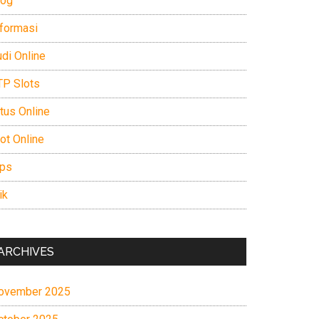
log
nformasi
udi Online
TP Slots
tus Online
ot Online
ips
ik
ARCHIVES
ovember 2025