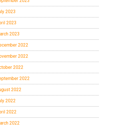
eptember 2023
uly 2023
pril 2023
arch 2023
ecember 2022
ovember 2022
ctober 2022
eptember 2022
ugust 2022
uly 2022
pril 2022
arch 2022