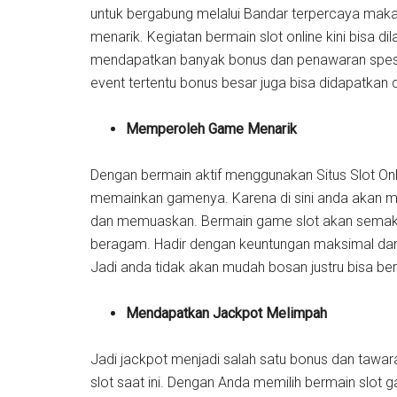
untuk bergabung melalui Bandar terpercaya mak
menarik. Kegiatan bermain slot online kini bisa 
mendapatkan banyak bonus dan penawaran spesial 
event tertentu bonus besar juga bisa didapatkan
Memperoleh Game Menarik
Dengan bermain aktif menggunakan Situs Slot O
memainkan gamenya. Karena di sini anda akan 
dan memuaskan. Bermain game slot akan semak
beragam. Hadir dengan keuntungan maksimal da
Jadi anda tidak akan mudah bosan justru bisa be
Mendapatkan Jackpot Melimpah
Jadi jackpot menjadi salah satu bonus dan tawara
slot saat ini. Dengan Anda memilih bermain slot 