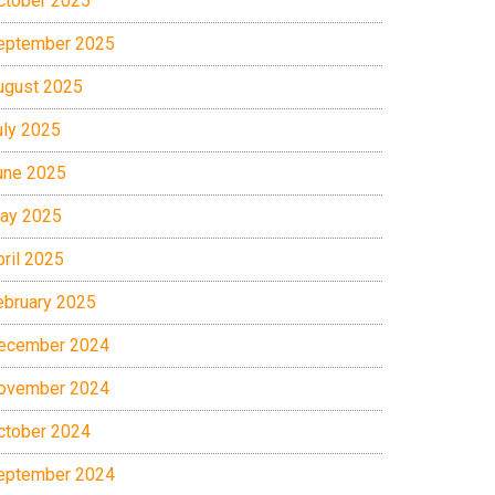
ctober 2025
eptember 2025
ugust 2025
uly 2025
une 2025
ay 2025
pril 2025
ebruary 2025
ecember 2024
ovember 2024
ctober 2024
eptember 2024