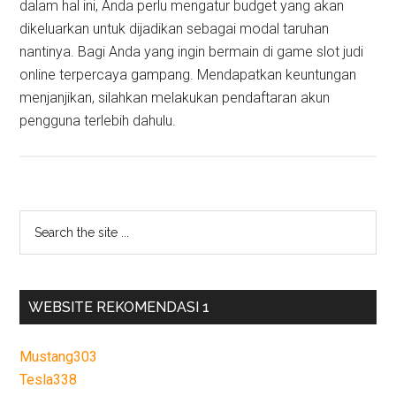
dalam hal ini, Anda perlu mengatur budget yang akan
dikeluarkan untuk dijadikan sebagai modal taruhan
nantinya. Bagi Anda yang ingin bermain di game slot judi
online terpercaya gampang. Mendapatkan keuntungan
menjanjikan, silahkan melakukan pendaftaran akun
pengguna terlebih dahulu.
Primary
Search
the
Sidebar
site
...
WEBSITE REKOMENDASI 1
Mustang303
Tesla338