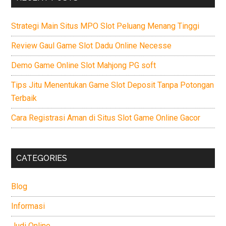
Strategi Main Situs MPO Slot Peluang Menang Tinggi
Review Gaul Game Slot Dadu Online Necesse
Demo Game Online Slot Mahjong PG soft
Tips Jitu Menentukan Game Slot Deposit Tanpa Potongan
Terbaik
Cara Registrasi Aman di Situs Slot Game Online Gacor
CATEGORIES
Blog
Informasi
Judi Online