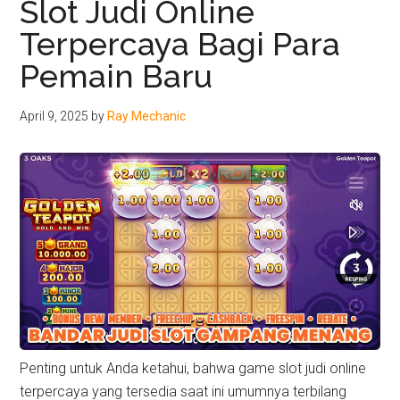
Slot Judi Online
Terpercaya Bagi Para
Pemain Baru
April 9, 2025
by
Ray Mechanic
Penting untuk Anda ketahui, bahwa game slot judi online
terpercaya yang tersedia saat ini umumnya terbilang