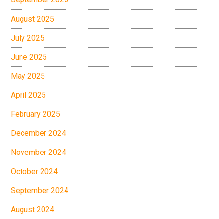
August 2025
July 2025
June 2025
May 2025
April 2025
February 2025
December 2024
November 2024
October 2024
September 2024
August 2024