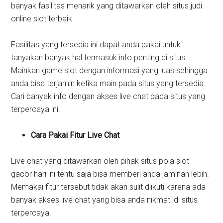
banyak fasilitas menarik yang ditawarkan oleh situs judi
online slot terbaik.
Fasilitas yang tersedia ini dapat anda pakai untuk
tanyakan banyak hal termasuk info penting di situs.
Mainkan game slot dengan informasi yang luas sehingga
anda bisa terjamin ketika main pada situs yang tersedia.
Cari banyak info dengan akses live chat pada situs yang
terpercaya ini.
Cara Pakai Fitur Live Chat
Live chat yang ditawarkan oleh pihak situs pola slot
gacor hari ini tentu saja bisa memberi anda jaminan lebih.
Memakai fitur tersebut tidak akan sulit diikuti karena ada
banyak akses live chat yang bisa anda nikmati di situs
terpercaya.