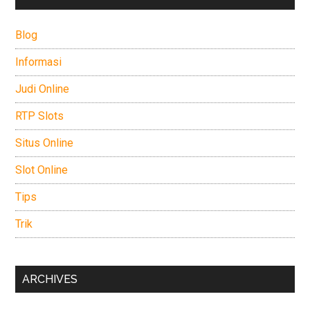
Blog
Informasi
Judi Online
RTP Slots
Situs Online
Slot Online
Tips
Trik
ARCHIVES