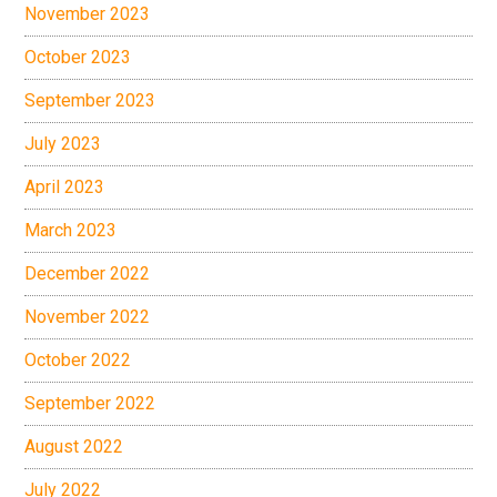
November 2023
October 2023
September 2023
July 2023
April 2023
March 2023
December 2022
November 2022
October 2022
September 2022
August 2022
July 2022