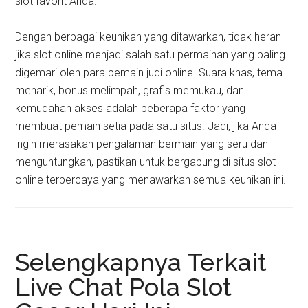
slot favorit Anda.
Dengan berbagai keunikan yang ditawarkan, tidak heran
jika slot online menjadi salah satu permainan yang paling
digemari oleh para pemain judi online. Suara khas, tema
menarik, bonus melimpah, grafis memukau, dan
kemudahan akses adalah beberapa faktor yang
membuat pemain setia pada satu situs. Jadi, jika Anda
ingin merasakan pengalaman bermain yang seru dan
menguntungkan, pastikan untuk bergabung di situs slot
online terpercaya yang menawarkan semua keunikan ini.
Selengkapnya Terkait
Live Chat Pola Slot