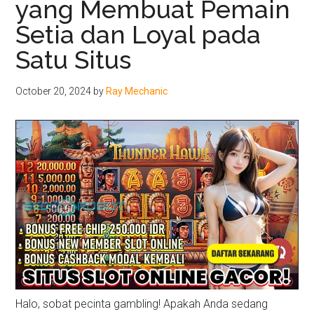
yang Membuat Pemain
Setia dan Loyal pada
Satu Situs
October 20, 2024
by
Ray Mechanic
Halo, sobat pecinta gambling! Apakah Anda sedang