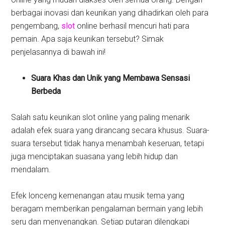
berbagai inovasi dan keunikan yang dihadirkan oleh para
pengembang,
slot
online berhasil mencuri hati para
pemain. Apa saja keunikan tersebut? Simak
penjelasannya di bawah ini!
Suara Khas dan Unik yang Membawa Sensasi
Berbeda
Salah satu keunikan slot online yang paling menarik
adalah efek suara yang dirancang secara khusus. Suara-
suara tersebut tidak hanya menambah keseruan, tetapi
juga menciptakan suasana yang lebih hidup dan
mendalam.
Efek lonceng kemenangan atau musik tema yang
beragam memberikan pengalaman bermain yang lebih
seru dan menyenangkan. Setiap putaran dilengkapi