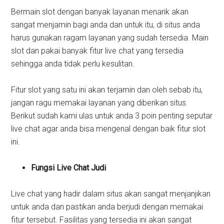
Bermain slot dengan banyak layanan menarik akan
sangat menjamin bagi anda dan untuk itu, di situs anda
harus gunakan ragam layanan yang sudah tersedia. Main
slot dan pakai banyak fitur live chat yang tersedia
sehingga anda tidak perlu kesulitan.
Fitur slot yang satu ini akan terjamin dan oleh sebab itu,
jangan ragu memakai layanan yang diberikan situs.
Berikut sudah kami ulas untuk anda 3 poin penting seputar
live chat agar anda bisa mengenal dengan baik fitur slot
ini.
Fungsi Live Chat Judi
Live chat yang hadir dalam situs akan sangat menjanjikan
untuk anda dan pastikan anda berjudi dengan memakai
fitur tersebut. Fasilitas yang tersedia ini akan sangat