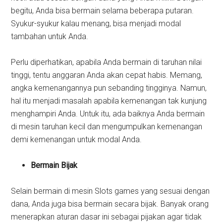
begitu, Anda bisa bermain selama beberapa putaran.
Syukur-syukur kalau menang, bisa menjadi modal
tambahan untuk Anda.
Perlu diperhatikan, apabila Anda bermain di taruhan nilai
tinggi, tentu anggaran Anda akan cepat habis. Memang,
angka kemenangannya pun sebanding tingginya. Namun,
hal itu menjadi masalah apabila kemenangan tak kunjung
menghampiri Anda. Untuk itu, ada baiknya Anda bermain
di mesin taruhan kecil dan mengumpulkan kemenangan
demi kemenangan untuk modal Anda.
Bermain Bijak
Selain bermain di mesin Slots games yang sesuai dengan
dana, Anda juga bisa bermain secara bijak. Banyak orang
menerapkan aturan dasar ini sebagai pijakan agar tidak