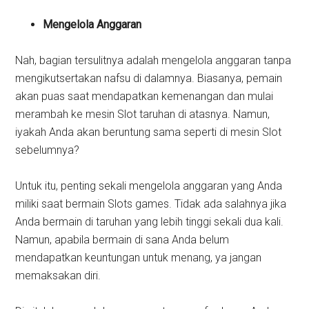
Mengelola Anggaran
Nah, bagian tersulitnya adalah mengelola anggaran tanpa
mengikutsertakan nafsu di dalamnya. Biasanya, pemain
akan puas saat mendapatkan kemenangan dan mulai
merambah ke mesin Slot taruhan di atasnya. Namun,
iyakah Anda akan beruntung sama seperti di mesin Slot
sebelumnya?
Untuk itu, penting sekali mengelola anggaran yang Anda
miliki saat bermain Slots games. Tidak ada salahnya jika
Anda bermain di taruhan yang lebih tinggi sekali dua kali.
Namun, apabila bermain di sana Anda belum
mendapatkan keuntungan untuk menang, ya jangan
memaksakan diri.