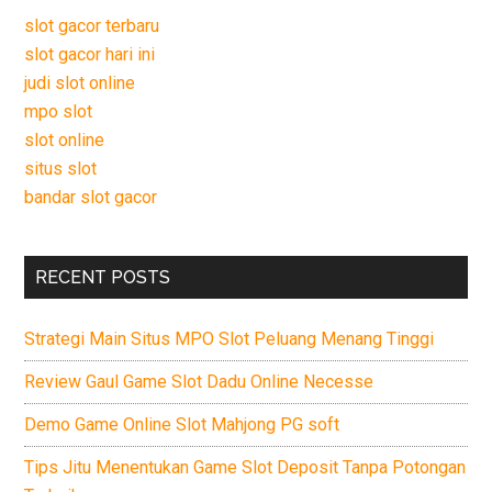
slot gacor terbaru
slot gacor hari ini
judi slot online
mpo slot
slot online
situs slot
bandar slot gacor
RECENT POSTS
Strategi Main Situs MPO Slot Peluang Menang Tinggi
Review Gaul Game Slot Dadu Online Necesse
Demo Game Online Slot Mahjong PG soft
Tips Jitu Menentukan Game Slot Deposit Tanpa Potongan