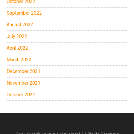
October 2022
September 2022
August 2022
July 2022
April 2022
March 2022
December 2021
November 2021
October 2021