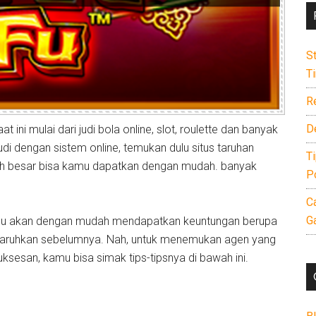
S
T
R
D
 ini mulai dari judi bola online, slot, roulette dan banyak
udi dengan sistem online, temukan dulu situs taruhan
T
lah besar bisa kamu dapatkan dengan mudah. banyak
P
C
G
kamu akan dengan mudah mendapatkan keuntungan berupa
ertaruhkan sebelumnya. Nah, untuk menemukan agen yang
san, kamu bisa simak tips-tipsnya di bawah ini.