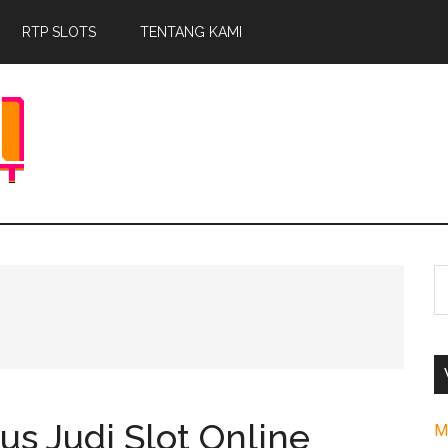
RTP SLOTS
TENTANG KAMI
S
th
si
...
s Judi Slot Online
M