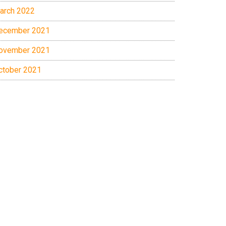
arch 2022
ecember 2021
ovember 2021
ctober 2021