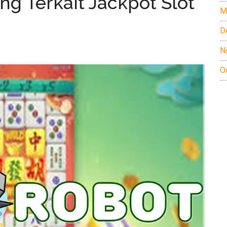
ng Terkait Jackpot Slot
M
D
N
O