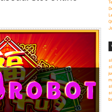
T
D
L
Q
J
sl
sl
ju
m
sl
si
b