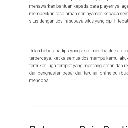
menawarkan bantuan kepada para playernya, agen 
memberikan rasa aman dan nyaman kepada semu
situs dengan tips ini supaya situs yang dipilih tepat
Itulah beberapa tips yang akan membantu kamu
terpercaya. ketika semua tips mampu kamu lakuk
temukan juga tempat yang memang aman dan res
dan penghasilan besar dari taruhan online pun b
mencoba.