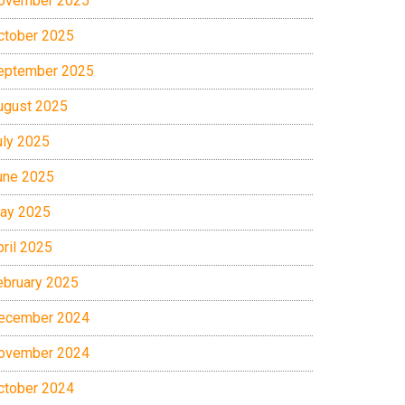
ovember 2025
ctober 2025
eptember 2025
ugust 2025
uly 2025
une 2025
ay 2025
pril 2025
ebruary 2025
ecember 2024
ovember 2024
ctober 2024