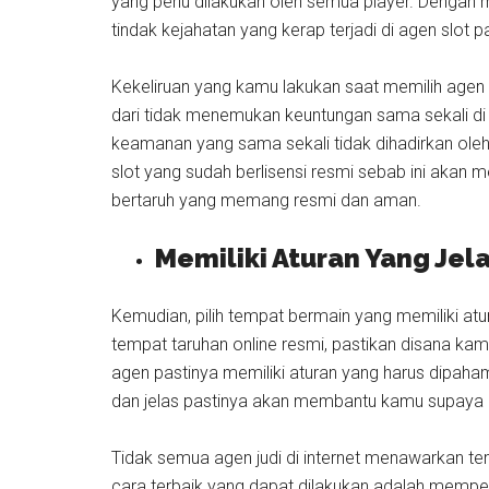
yang perlu dilakukan oleh semua player. Dengan m
tindak kejahatan yang kerap terjadi di agen slot p
Kekeliruan yang kamu lakukan saat memilih agen 
dari tidak menemukan keuntungan sama sekali di 
keamanan yang sama sekali tidak dihadirkan oleh 
slot yang sudah berlisensi resmi sebab ini akan
bertaruh yang memang resmi dan aman.
Memiliki Aturan Yang Jel
Kemudian, pilih tempat bermain yang memiliki at
tempat taruhan online resmi, pastikan disana ka
agen pastinya memiliki aturan yang harus dipaha
dan jelas pastinya akan membantu kamu supaya b
Tidak semua agen judi di internet menawarkan t
cara terbaik yang dapat dilakukan adalah mempe