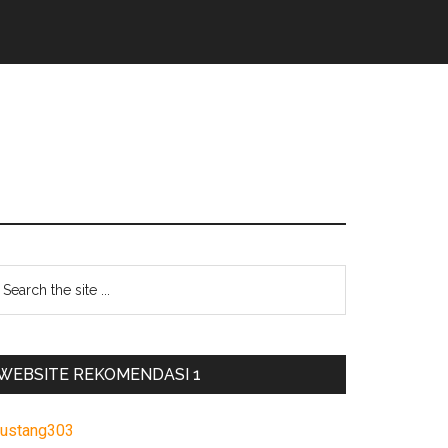
Primary
earch
e
Sidebar
te
WEBSITE REKOMENDASI 1
ustang303