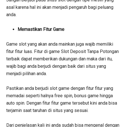
asal karena hal ini akan menjadi pengaruh bagi peluang
anda.
Memastikan Fitur Game
Game slot yang akan anda mainkan juga wajib memiliki
fitur fitur luas. Fitur di game Slot Deposit Tanpa Potongan
terbaik dapat memberikan dukungan dan maka dari itu,
wajib bagi anda berjudi dengan baik dari situs yang
menjadi pilihan anda.
Pastikan anda berjudi slot game dengan fitur fitur yang
memadai seperti halnya free spin, bonus game hingga
auto spin. Dengan fitur fitur game tersebut kini anda bisa
terjamin saat taruhan di situs yang sesuai.
Dari penjelasan kali ini anda sudah bisa mengenal dengan