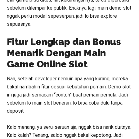
sebelum dilempar ke publik. Enaknya lagi, main demo slot
nggak perlu modal sepeserpun, jadi lo bisa explore
sepuasnya.
Fitur Lengkap dan Bonus
Menarik Dengan Main
Game Online Slot
Nah, setelah developer nemuin apa yang kurang, mereka
bakal nambahin fitur sesuai kebutuhan pemain. Demo slot
ini juga jadi semacam “contoh” buat pemain pemula. Jadi
sebelum lo main slot beneran, lo bisa coba dulu tanpa
deposit.
Kalo menang, ya seru-seruan aja, nggak bisa narik duitnya.
Kalo kalah? Tenang, saldo nggak bakal kepotong. Jadi