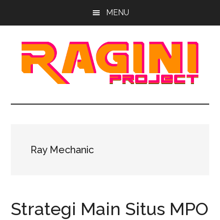
Skip
Skip
MENU
to
to
main
primary
content
sidebar
Ragini
Kumpulan
Berbagai
Project
Situs
Judi
Slot
Ray Mechanic
Online
Terbaik
2022
Strategi Main Situs MPO