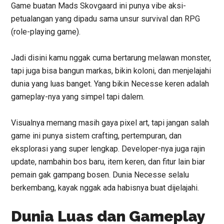
Game buatan Mads Skovgaard ini punya vibe aksi-
petualangan yang dipadu sama unsur survival dan RPG
(role-playing game).
Jadi disini kamu nggak cuma bertarung melawan monster,
tapi juga bisa bangun markas, bikin koloni, dan menjelajahi
dunia yang luas banget.
Yang bikin Necesse keren adalah
gameplay-nya yang simpel tapi dalem.
Visualnya memang masih gaya pixel art, tapi jangan salah
game ini punya sistem crafting, pertempuran, dan
eksplorasi yang super lengkap. Developer-nya juga rajin
update, nambahin bos baru, item keren, dan fitur lain biar
pemain gak gampang bosen. Dunia Necesse selalu
berkembang, kayak nggak ada habisnya buat dijelajahi.
Dunia Luas dan Gameplay