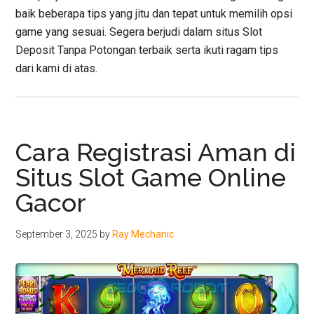
baik beberapa tips yang jitu dan tepat untuk memilih opsi
game yang sesuai. Segera berjudi dalam situs Slot
Deposit Tanpa Potongan terbaik serta ikuti ragam tips
dari kami di atas.
Cara Registrasi Aman di
Situs Slot Game Online
Gacor
September 3, 2025
by
Ray Mechanic