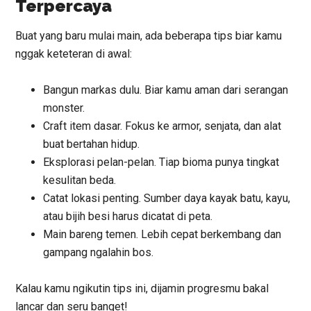
Terpercaya
Buat yang baru mulai main, ada beberapa tips biar kamu
nggak keteteran di awal:
Bangun markas dulu. Biar kamu aman dari serangan
monster.
Craft item dasar. Fokus ke armor, senjata, dan alat
buat bertahan hidup.
Eksplorasi pelan-pelan. Tiap bioma punya tingkat
kesulitan beda.
Catat lokasi penting. Sumber daya kayak batu, kayu,
atau bijih besi harus dicatat di peta.
Main bareng temen. Lebih cepat berkembang dan
gampang ngalahin bos.
Kalau kamu ngikutin tips ini, dijamin progresmu bakal
lancar dan seru banget!