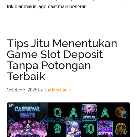
trik biar makin jago saat main beneran.
Tips Jitu Menentukan
Game Slot Deposit
Tanpa Potongan
Terbaik
October 5, 2025
by
Ray Mechanic