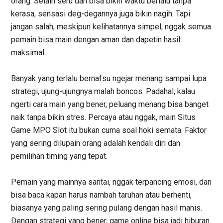
orang. Selain seru dan bisa bikin waktu berlalu tanpa
kerasa, sensasi deg-degannya juga bikin nagih. Tapi
jangan salah, meskipun kelihatannya simpel, nggak semua
pemain bisa main dengan aman dan dapetin hasil
maksimal.
Banyak yang terlalu bernafsu ngejar menang sampai lupa
strategi, ujung-ujungnya malah boncos. Padahal, kalau
ngerti cara main yang bener, peluang menang bisa banget
naik tanpa bikin stres.
Percaya atau nggak, main Situs
Game MPO Slot itu bukan cuma soal hoki semata. Faktor
yang sering dilupain orang adalah kendali diri dan
pemilihan timing yang tepat.
Pemain yang mainnya santai, nggak terpancing emosi, dan
bisa baca kapan harus nambah taruhan atau berhenti,
biasanya yang paling sering pulang dengan hasil manis.
Dengan strategi yang bener, game online bisa jadi hiburan