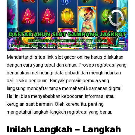
Mendaftar di situs link slot gacor online harus dilakukan
dengan cara yang tepat dan aman. Proses registrasi yang
benar akan melindungi data pribadi dan menghindarkan
dari risiko penipuan.
Banyak pemain pemula yang
langsung mendaftar tanpa memahami keamanan digital.
Hal ini bisa menyebabkan kebocoran informasi atau
kerugian saat bermain. Oleh karena itu, penting
mengetahui langkah-langkah registrasi yang benar.
Inilah Langkah – Langkah