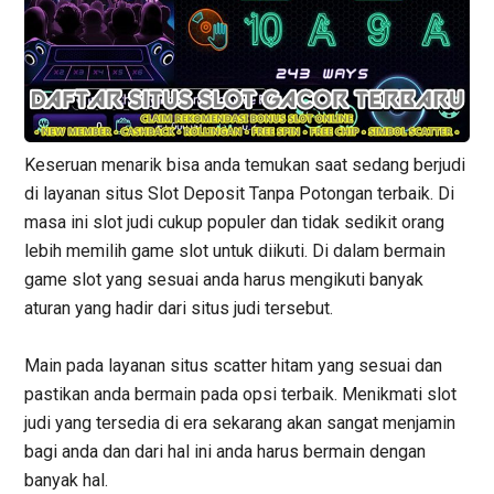
Keseruan menarik bisa anda temukan saat sedang berjudi
di layanan situs Slot Deposit Tanpa Potongan terbaik. Di
masa ini slot judi cukup populer dan tidak sedikit orang
lebih memilih game slot untuk diikuti. Di dalam bermain
game slot yang sesuai anda harus mengikuti banyak
aturan yang hadir dari situs judi tersebut.
Main pada layanan situs scatter hitam yang sesuai dan
pastikan anda bermain pada opsi terbaik.
Menikmati slot
judi yang tersedia di era sekarang akan sangat menjamin
bagi anda dan dari hal ini anda harus bermain dengan
banyak hal.