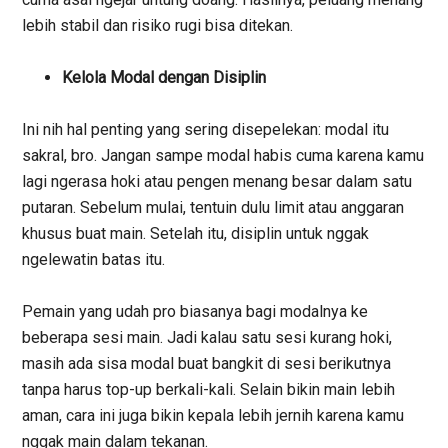
lebih stabil dan risiko rugi bisa ditekan.
Kelola Modal dengan Disiplin
Ini nih hal penting yang sering disepelekan: modal itu
sakral, bro. Jangan sampe modal habis cuma karena kamu
lagi ngerasa hoki atau pengen menang besar dalam satu
putaran. Sebelum mulai, tentuin dulu limit atau anggaran
khusus buat main. Setelah itu, disiplin untuk nggak
ngelewatin batas itu.
Pemain yang udah pro biasanya bagi modalnya ke
beberapa sesi main. Jadi kalau satu sesi kurang hoki,
masih ada sisa modal buat bangkit di sesi berikutnya
tanpa harus top-up berkali-kali. Selain bikin main lebih
aman, cara ini juga bikin kepala lebih jernih karena kamu
nggak main dalam tekanan.