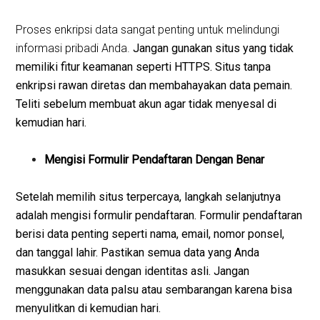
Proses enkripsi data sangat penting untuk melindungi
informasi pribadi Anda.
Jangan gunakan situs yang tidak
memiliki fitur keamanan seperti HTTPS. Situs tanpa
enkripsi rawan diretas dan membahayakan data pemain.
Teliti sebelum membuat akun agar tidak menyesal di
kemudian hari.
Mengisi Formulir Pendaftaran Dengan Benar
Setelah memilih situs terpercaya, langkah selanjutnya
adalah mengisi formulir pendaftaran. Formulir pendaftaran
berisi data penting seperti nama, email, nomor ponsel,
dan tanggal lahir.
Pastikan semua data yang Anda
masukkan sesuai dengan identitas asli. Jangan
menggunakan data palsu atau sembarangan karena bisa
menyulitkan di kemudian hari.