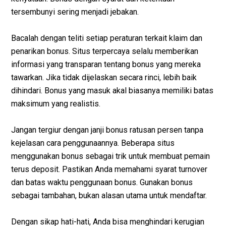
tersembunyi sering menjadi jebakan.
Bacalah dengan teliti setiap peraturan terkait klaim dan
penarikan bonus. Situs terpercaya selalu memberikan
informasi yang transparan tentang bonus yang mereka
tawarkan.
Jika tidak dijelaskan secara rinci, lebih baik
dihindari. Bonus yang masuk akal biasanya memiliki batas
maksimum yang realistis.
Jangan tergiur dengan janji bonus ratusan persen tanpa
kejelasan cara penggunaannya.
Beberapa situs
menggunakan bonus sebagai trik untuk membuat pemain
terus deposit. Pastikan Anda memahami syarat turnover
dan batas waktu penggunaan bonus. Gunakan bonus
sebagai tambahan, bukan alasan utama untuk mendaftar.
Dengan sikap hati-hati, Anda bisa menghindari kerugian