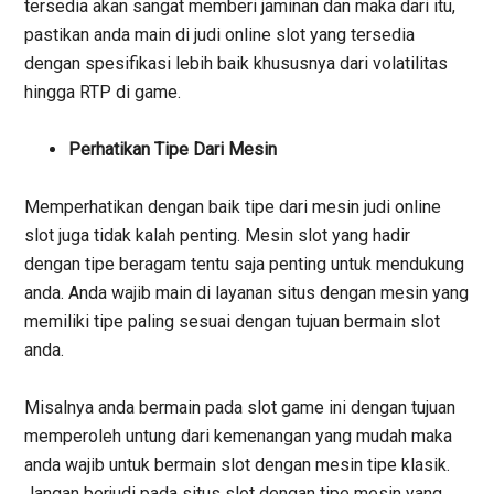
tersedia akan sangat memberi jaminan dan maka dari itu,
pastikan anda main di judi online slot yang tersedia
dengan spesifikasi lebih baik khususnya dari volatilitas
hingga RTP di game.
Perhatikan Tipe Dari Mesin
Memperhatikan dengan baik tipe dari mesin judi online
slot juga tidak kalah penting. Mesin slot yang hadir
dengan tipe beragam tentu saja penting untuk mendukung
anda. Anda wajib main di layanan situs dengan mesin yang
memiliki tipe paling sesuai dengan tujuan bermain slot
anda.
Misalnya anda bermain pada slot game ini dengan tujuan
memperoleh untung dari kemenangan yang mudah maka
anda wajib untuk bermain slot dengan mesin tipe klasik.
Jangan berjudi pada situs slot dengan tipe mesin yang