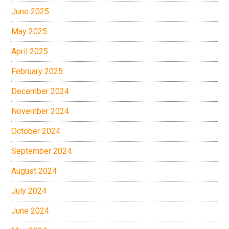
June 2025
May 2025
April 2025
February 2025
December 2024
November 2024
October 2024
September 2024
August 2024
July 2024
June 2024