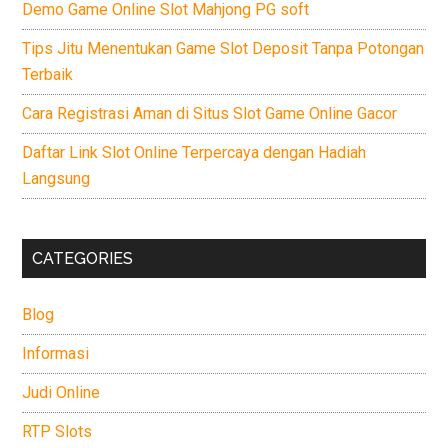
Demo Game Online Slot Mahjong PG soft
Tips Jitu Menentukan Game Slot Deposit Tanpa Potongan
Terbaik
Cara Registrasi Aman di Situs Slot Game Online Gacor
Daftar Link Slot Online Terpercaya dengan Hadiah
Langsung
CATEGORIES
Blog
Informasi
Judi Online
RTP Slots