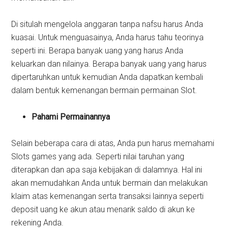
Di situlah mengelola anggaran tanpa nafsu harus Anda
kuasai. Untuk menguasainya, Anda harus tahu teorinya
seperti ini. Berapa banyak uang yang harus Anda
keluarkan dan nilainya. Berapa banyak uang yang harus
dipertaruhkan untuk kemudian Anda dapatkan kembali
dalam bentuk kemenangan bermain permainan Slot.
Pahami Permainannya
Selain beberapa cara di atas, Anda pun harus memahami
Slots games yang ada. Seperti nilai taruhan yang
diterapkan dan apa saja kebijakan di dalamnya. Hal ini
akan memudahkan Anda untuk bermain dan melakukan
klaim atas kemenangan serta transaksi lainnya seperti
deposit uang ke akun atau menarik saldo di akun ke
rekening Anda.