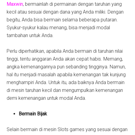
Maxwin
, bermainlah di permainan dengan taruhan yang
kecil atau sesuai dengan dana yang Anda miliki. Dengan
begitu, Anda bisa bermain selama beberapa putaran.
Syukur-syukur kalau menang, bisa menjadi modal
tambahan untuk Anda.
Perlu diperhatikan, apabila Anda bermain di taruhan nilai
tinggi, tentu anggaran Anda akan cepat habis. Memang,
angka kemenangannya pun sebanding tingginya. Namun,
hal itu menjadi masalah apabila kemenangan tak kunjung
menghampiri Anda. Untuk itu, ada baiknya Anda bermain
di mesin taruhan kecil dan mengumpulkan kemenangan
demi kemenangan untuk modal Anda.
Bermain Bijak
Selain bermain di mesin Slots games yang sesuai dengan