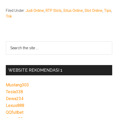
Filed Under:
Judi Online
,
RTP Slots
,
Situs Online
,
Slot Online
,
Tips
,
Trik
Primary
Search
the
Sidebar
site
...
WEBSITE REKOMENDASI 1
Mustang303
Tesla338
Dewa234
Lexus888
QQfullbet