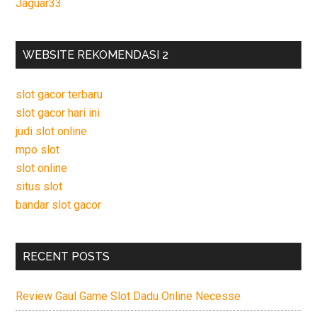
Jaguar33
WEBSITE REKOMENDASI 2
slot gacor terbaru
slot gacor hari ini
judi slot online
mpo slot
slot online
situs slot
bandar slot gacor
RECENT POSTS
Review Gaul Game Slot Dadu Online Necesse