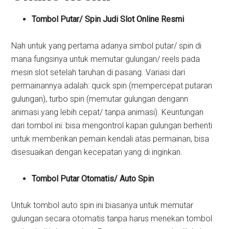
Tombol Putar/ Spin Judi Slot Online Resmi
Nah untuk yang pertama adanya simbol putar/ spin di
mana fungsinya untuk memutar gulungan/ reels pada
mesin slot setelah taruhan di pasang. Variasi dari
permainannya adalah: quick spin (mempercepat putaran
gulungan), turbo spin (memutar gulungan dengann
animasi yang lebih cepat/ tanpa animasi). Keuntungan
dari tombol ini: bisa mengontrol kapan gulungan berhenti
untuk memberikan pemain kendali atas permainan, bisa
disesuaikan dengan kecepatan yang di inginkan.
Tombol Putar Otomatis/ Auto Spin
Untuk tombol auto spin ini biasanya untuk memutar
gulungan secara otomatis tanpa harus menekan tombol