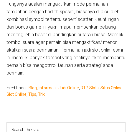
Fungsinya adalah mengaktifkan mode permainan
tambahan dengan hadiah spesial, biasanya di picu oleh
kombinasi symbol tertentu seperti scatter. Keuntungan
dari bonus game ini yakni mapu memberikan peluang
menang lebih besar di bandingkan putaran biasa. Memiliki
tombol suara agar pemain bisa mengaktifkan/ menon
aktifkan suara permainan. Permainan judi slot onlin resmi
ini memiliki banyak tombol yang nantinya akan membantu
pemain bisa mengotnrol taruhan serta strategi anda
bermain.
Filed Under:
Blog
,
Informasi
,
Judi Online
,
RTP Slots
,
Situs Online
,
Slot Online
,
Tips
,
Trik
Primary
Search