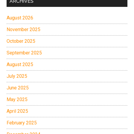
ARCHIVES
August 2026
November 2025
October 2025
September 2025
August 2025
July 2025
June 2025
May 2025
April 2025
February 2025