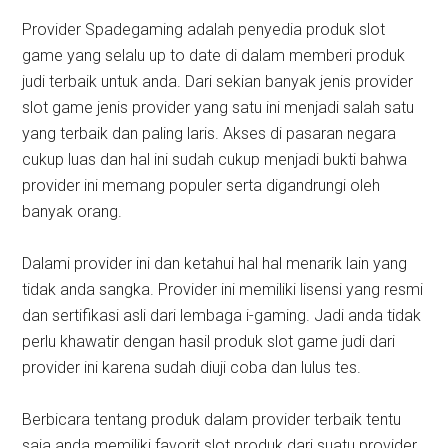
Provider Spadegaming adalah penyedia produk slot
game yang selalu up to date di dalam memberi produk
judi terbaik untuk anda. Dari sekian banyak jenis provider
slot game jenis provider yang satu ini menjadi salah satu
yang terbaik dan paling laris. Akses di pasaran negara
cukup luas dan hal ini sudah cukup menjadi bukti bahwa
provider ini memang populer serta digandrungi oleh
banyak orang.
Dalami provider ini dan ketahui hal hal menarik lain yang
tidak anda sangka. Provider ini memiliki lisensi yang resmi
dan sertifikasi asli dari lembaga i-gaming. Jadi anda tidak
perlu khawatir dengan hasil produk slot game judi dari
provider ini karena sudah diuji coba dan lulus tes.
Berbicara tentang produk dalam provider terbaik tentu
saja anda memiliki favorit slot produk dari suatu provider