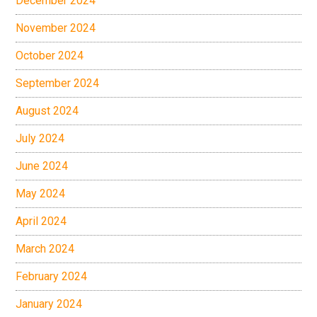
December 2024
November 2024
October 2024
September 2024
August 2024
July 2024
June 2024
May 2024
April 2024
March 2024
February 2024
January 2024