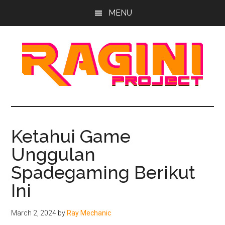
Skip
Skip
MENU
to
to
main
primary
content
sidebar
Ragini
Kumpulan
Berbagai
Project
Situs
Ketahui Game
Judi
Unggulan
Slot
Online
Spadegaming Berikut
Terbaik
Ini
2022
March 2, 2024
by
Ray Mechanic