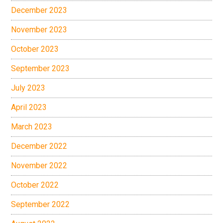
December 2023
November 2023
October 2023
September 2023
July 2023
April 2023
March 2023
December 2022
November 2022
October 2022
September 2022