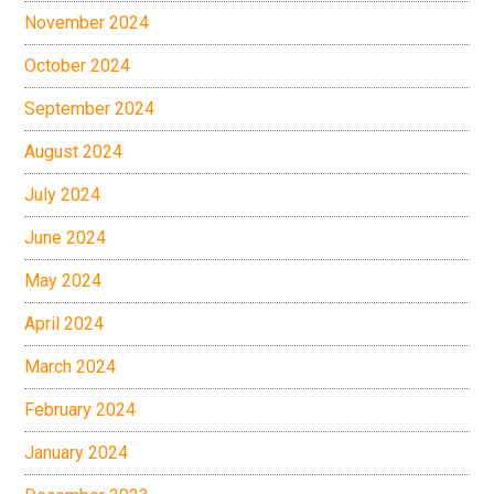
November 2024
October 2024
September 2024
August 2024
July 2024
June 2024
May 2024
April 2024
March 2024
February 2024
January 2024