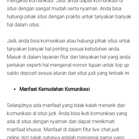
mengikuti komunikasi. Jadi, anda dapat komunikasi di
situs dengan sangat mudah serta nyaman. Anda bisa
hubungi pihak situs dengan praktis untuk tanyakan banyak
hal dalam situs.
Jadi, anda bisa komunikasi atau hubungi pihak situs untuk
tanyakan banyak hal penting sesuai kebutuhan anda.
Masuk di dalam layanan fitur dan tanyakan hal yang anda
perlukan seperti hal mengenal nomor tujuan untuk top up
saldo deposit sesuai aturan dari situs judi yang terbaik ini.
Manfaat Kemudahan Komunikasi
Selanjutnya ada manfaat yang tidak kalah menarik dari
komunikasi di situs judi. Anda bisa ikuti komunikasi yang
ada di situs dengan nyaman dan dapat menikmati
manfaat khusus. Manfaat di dalam fitur live chat judi
online slot salah satunya adalah mengenal game yang