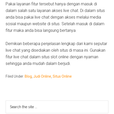
Pakai layanan fitur tersebut hanya dengan masuk di
dalam salah satu layanan akses live chat. Di dalam situs
anda bisa pakai live chat dengan akses melalui media
sosial maupun website di situs. Setelah masuk di dalam
fitur maka anda bisa langsung bertanya.
Demikian beberapa penjelasan lengkap dari kami seputar
live chat yang disediakan oleh situs di masa ini. Gunakan
fitur live chat dalam situs slot online dengan nyaman
sehingga anda mudah dalam berjudi.
Filed Under:
Blog
,
Judi Online
,
Situs Online
Primary
Search
the
Sidebar