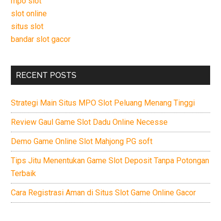
mpo slot
slot online
situs slot
bandar slot gacor
RECENT POSTS
Strategi Main Situs MPO Slot Peluang Menang Tinggi
Review Gaul Game Slot Dadu Online Necesse
Demo Game Online Slot Mahjong PG soft
Tips Jitu Menentukan Game Slot Deposit Tanpa Potongan
Terbaik
Cara Registrasi Aman di Situs Slot Game Online Gacor