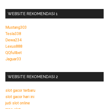
site
...
WEBSITE REKOMENDASI 1
Mustang303
Tesla338
Dewa234
Lexus888
QQfullbet
Jaguar33
WEBSITE REKOMENDASI 2
slot gacor terbaru
slot gacor hari ini
judi slot online