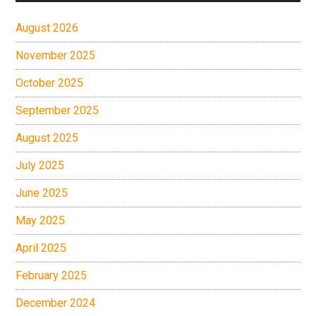
August 2026
November 2025
October 2025
September 2025
August 2025
July 2025
June 2025
May 2025
April 2025
February 2025
December 2024