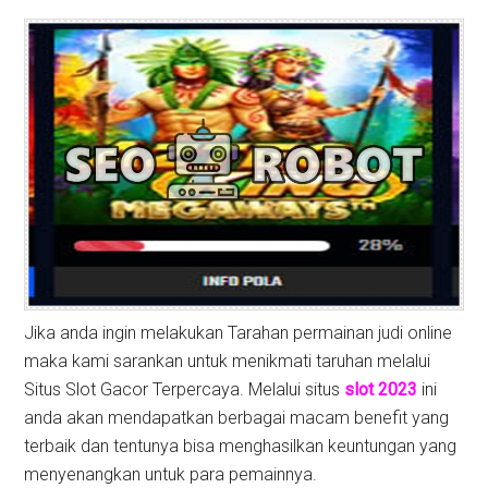
Jika anda ingin melakukan Tarahan permainan judi online
maka kami sarankan untuk menikmati taruhan melalui
Situs Slot Gacor Terpercaya. Melalui situs
slot 2023
ini
anda akan mendapatkan berbagai macam benefit yang
terbaik dan tentunya bisa menghasilkan keuntungan yang
menyenangkan untuk para pemainnya.