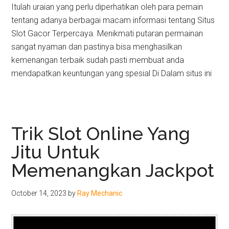
Itulah uraian yang perlu diperhatikan oleh para pemain
tentang adanya berbagai macam informasi tentang Situs
Slot Gacor Terpercaya. Menikmati putaran permainan
sangat nyaman dan pastinya bisa menghasilkan
kemenangan terbaik sudah pasti membuat anda
mendapatkan keuntungan yang spesial Di Dalam situs ini
Trik Slot Online Yang
Jitu Untuk
Memenangkan Jackpot
October 14, 2023
by
Ray Mechanic