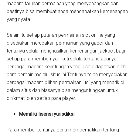
macam taruhan permainan yang menyenangkan dan
pastinya bisa membuat anda mendapatkan kemenangan
yang nyata.
Selain itu setiap putaran permainan slot online yang
disediakan merupakan permainan yang gacor dan
tentunya selalu menghasilkan kemenangan jackpot bagi
setiap para membernya. Ikuti selalu tentang adanya
berbagai macam keuntungan yang bisa didapatkan oleh
para pemain melalui situs ini Tentunya telah menyediakan
berbagai macam pilihan permainan judi yang menarik di
dalam situs dan biasanya bisa menguntungkan untuk
dinikmati oleh setiap para player.
Memiliki lisensi yurisdiksi
Para member tentunya perlu memperhatikan tentang