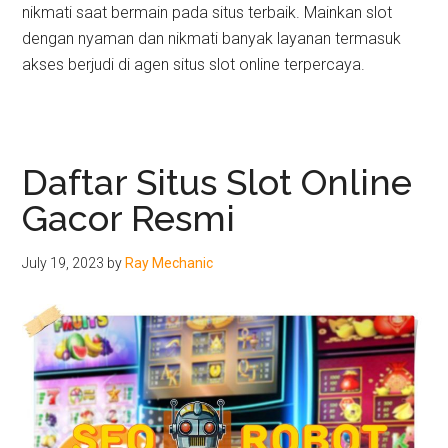
nikmati saat bermain pada situs terbaik. Mainkan slot
dengan nyaman dan nikmati banyak layanan termasuk
akses berjudi di agen situs slot online terpercaya.
Daftar Situs Slot Online
Gacor Resmi
July 19, 2023
by
Ray Mechanic