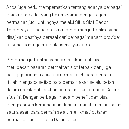
Anda juga perlu memperhatikan tentang adanya berbagai
macam provider yang bekerjasama dengan agen
permainan judi. Untungnya melalui Situs Slot Gacor
Terpercaya ini setiap putaran permainan judi online yang
disajikan pastinya berasal dari berbagai macam provider
terkenal dan juga memiliki lisensi yurisdiksi.
Permainan judi online yang disediakan tentunya
merupakan pasaran permainan slot terbaik dan juga
paling gacor untuk pusat dinikmati oleh para pemain.
Itulah mengapa setiap para pemain akan selalu betah
dalam menikmati taruhan permainan iudi online di Dalam
situs ini. Dengan berbagai macam benefit dan bisa
menghasilkan kemenangan dengan mudah menjadi salah
satu alasan para pemain selalu menikmati putaran
permainan judi online di Dalam situs ini.