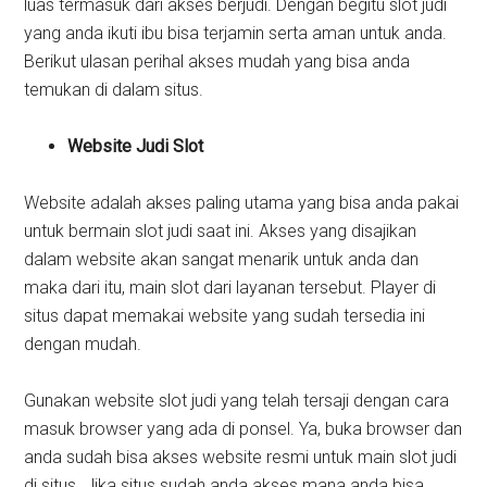
luas termasuk dari akses berjudi. Dengan begitu slot judi
yang anda ikuti ibu bisa terjamin serta aman untuk anda.
Berikut ulasan perihal akses mudah yang bisa anda
temukan di dalam situs.
Website Judi Slot
Website adalah akses paling utama yang bisa anda pakai
untuk bermain slot judi saat ini. Akses yang disajikan
dalam website akan sangat menarik untuk anda dan
maka dari itu, main slot dari layanan tersebut. Player di
situs dapat memakai website yang sudah tersedia ini
dengan mudah.
Gunakan website slot judi yang telah tersaji dengan cara
masuk browser yang ada di ponsel. Ya, buka browser dan
anda sudah bisa akses website resmi untuk main slot judi
di situs. Jika situs sudah anda akses mana anda bisa