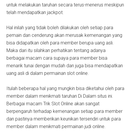
untuk melakukan taruhan secara terus-menerus meskipun
telah mendapatkan jackpot.
Hal inilah yang tidak boleh dilakukan oleh setiap para
pemain dan cenderung akan merusak kemenangan yang
bisa didapatkan oleh para member berupa uang asli.
Maka dari itu silahkan perhatikan tentang adanya
berbagai macam cara supaya para member bisa
menarik tunai dengan mudah dan juga bisa mendapatkan
uang asli di dalam permainan slot online.
Itulah beberapa hal yang mungkin bisa diketahui oleh para
member dalam menikmati taruhan Di Dalam situs ini.
Berbagai macam Trik Slot Online akan sangat
berpengaruh terhadap kemenangan setiap para member
dan pastinya memberikan keunikan tersendiri untuk para
member dalam menikmati permainan judi online.