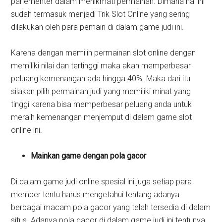
parlementer dalam menikmati permainan. Dimana hal ini
sudah termasuk menjadi Trik Slot Online yang sering
dilakukan oleh para pemain di dalam game judi ini.
Karena dengan memilih permainan slot online dengan
memiliki nilai dan tertinggi maka akan memperbesar
peluang kemenangan ada hingga 40%. Maka dari itu
silakan pilih permainan judi yang memiliki minat yang
tinggi karena bisa memperbesar peluang anda untuk
meraih kemenangan menjemput di dalam game slot
online ini.
Mainkan game dengan pola gacor
Di dalam game judi online spesial ini juga setiap para
member tentu harus mengetahui tentang adanya
berbagai macam pola gacor yang telah tersedia di dalam
situs. Adanya pola gacor di dalam game judi ini tentunya