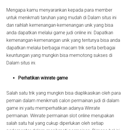
Mengapa kamu menyarankan kepada para member
untuk menikmati taruhan yang mudah di Dalam situs ini
dan raihlah kemenangan-kemenangan unik yang bisa
anda dapatkan melalui game judi online ini. Dapatkan
kemenangan-kemenangan unik yang tentunya bisa anda
dapatkan melalui berbagai macam trik serta berbagai
keuntungan yang mungkin bisa memotong sukses di
Dalam situs ini.
Perhatikan winrate game
Salah satu trik yang mungkin bisa diaplikasikan oleh para
pemain dalam menikmati calon permainan judi di dalam
game ini yaitu memperhatikan adanya Winrate
permainan. Winrate permainan slot online merupakan
salah satu hal yang cukup diperlukan oleh setiap