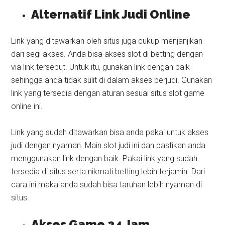
Alternatif Link Judi Online
Link yang ditawarkan oleh situs juga cukup menjanjikan
dari segi akses. Anda bisa akses slot di betting dengan
via link tersebut. Untuk itu, gunakan link dengan baik
sehingga anda tidak sulit di dalam akses berjudi. Gunakan
link yang tersedia dengan aturan sesuai situs slot game
online ini.
Link yang sudah ditawarkan bisa anda pakai untuk akses
judi dengan nyaman. Main slot judi ini dan pastikan anda
menggunakan link dengan baik. Pakai link yang sudah
tersedia di situs serta nikmati betting lebih terjamin. Dari
cara ini maka anda sudah bisa taruhan lebih nyaman di
situs.
Akses Game 24 Jam