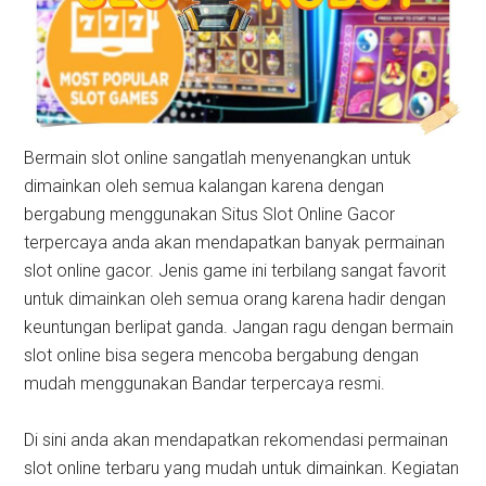
Bermain slot online sangatlah menyenangkan untuk
dimainkan oleh semua kalangan karena dengan
bergabung menggunakan Situs Slot Online Gacor
terpercaya anda akan mendapatkan banyak permainan
slot online gacor. Jenis game ini terbilang sangat favorit
untuk dimainkan oleh semua orang karena hadir dengan
keuntungan berlipat ganda. Jangan ragu dengan bermain
slot online bisa segera mencoba bergabung dengan
mudah menggunakan Bandar terpercaya resmi.
Di sini anda akan mendapatkan rekomendasi permainan
slot online terbaru yang mudah untuk dimainkan. Kegiatan