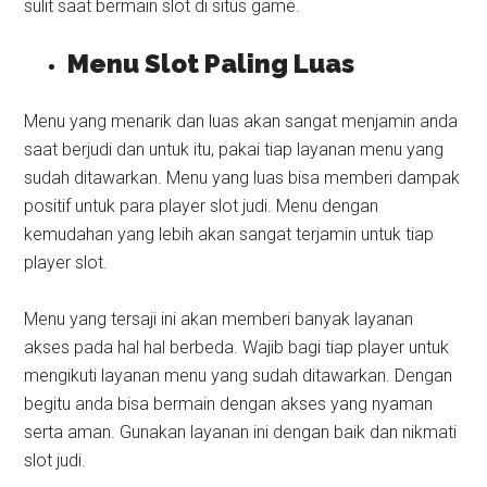
sulit saat bermain slot di situs game.
Menu Slot Paling Luas
Menu yang menarik dan luas akan sangat menjamin anda
saat berjudi dan untuk itu, pakai tiap layanan menu yang
sudah ditawarkan. Menu yang luas bisa memberi dampak
positif untuk para player slot judi. Menu dengan
kemudahan yang lebih akan sangat terjamin untuk tiap
player slot.
Menu yang tersaji ini akan memberi banyak layanan
akses pada hal hal berbeda. Wajib bagi tiap player untuk
mengikuti layanan menu yang sudah ditawarkan. Dengan
begitu anda bisa bermain dengan akses yang nyaman
serta aman. Gunakan layanan ini dengan baik dan nikmati
slot judi.