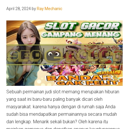
April 28, 2024
by
Ray Mechanic
Sebuah permainan judi slot memang merupakan hiburan
yang saat ini baru-baru paling banyak dicari oleh
masyarakat. karena hanya dengan di rumah saja Anda
sudah bisa mendapatkan permainannya secara mudah
dan lengkap. Menarik sekali bukan? Oleh karena itu