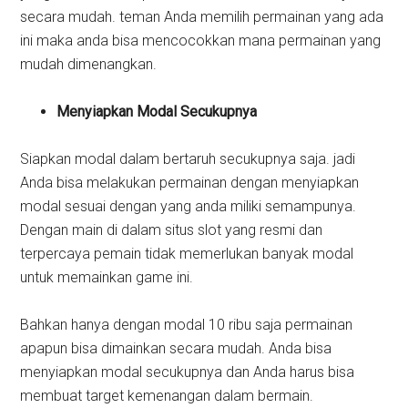
secara mudah. teman Anda memilih permainan yang ada
ini maka anda bisa mencocokkan mana permainan yang
mudah dimenangkan.
Menyiapkan Modal Secukupnya
Siapkan modal dalam bertaruh secukupnya saja. jadi
Anda bisa melakukan permainan dengan menyiapkan
modal sesuai dengan yang anda miliki semampunya.
Dengan main di dalam situs slot yang resmi dan
terpercaya pemain tidak memerlukan banyak modal
untuk memainkan game ini.
Bahkan hanya dengan modal 10 ribu saja permainan
apapun bisa dimainkan secara mudah. Anda bisa
menyiapkan modal secukupnya dan Anda harus bisa
membuat target kemenangan dalam bermain.