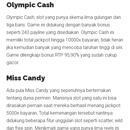
Olympic Cash
Olympic Cash, slot yang punya skema lima gulungan dan
tiga baris. Game ini didukung dengan banyak bonus
seperti 243 payline yang disediakan. Olympic Cash ini
memiliki total jackpot hingga 10000x bayaran, tidak heran
jika kemudian banyak yang mencoba taruhan tinggi di sini.
Game dilengkapi bonus RTP 95,90% yang sudah cukup
gacor.
Miss Candy
Ada pula Miss Candy yang sepenuhnya bertemakan
tentang dunia permen. Manisnya slot yang satu ini bisa
dirasakan pemain saat mereka berhasil menang jackpot
5000x bayaran, Total kemenangan tersebut nantinya
didukung beberapa fitur unggulan slot seperti scatter, wild
dan free spin. Menikmati game yang punya lima reels ini