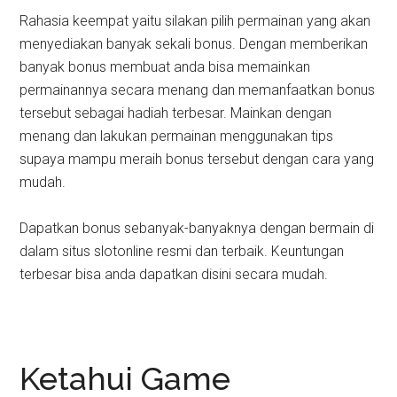
Rahasia keempat yaitu silakan pilih permainan yang akan
menyediakan banyak sekali bonus. Dengan memberikan
banyak bonus membuat anda bisa memainkan
permainannya secara menang dan memanfaatkan bonus
tersebut sebagai hadiah terbesar. Mainkan dengan
menang dan lakukan permainan menggunakan tips
supaya mampu meraih bonus tersebut dengan cara yang
mudah.
Dapatkan bonus sebanyak-banyaknya dengan bermain di
dalam situs slotonline resmi dan terbaik. Keuntungan
terbesar bisa anda dapatkan disini secara mudah.
Ketahui Game