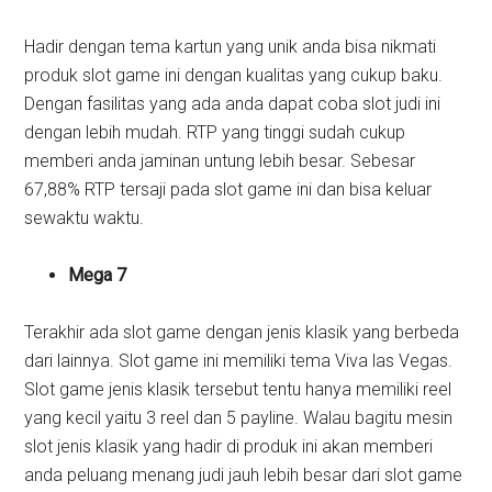
Hadir dengan tema kartun yang unik anda bisa nikmati
produk slot game ini dengan kualitas yang cukup baku.
Dengan fasilitas yang ada anda dapat coba slot judi ini
dengan lebih mudah. RTP yang tinggi sudah cukup
memberi anda jaminan untung lebih besar. Sebesar
67,88% RTP tersaji pada slot game ini dan bisa keluar
sewaktu waktu.
Mega 7
Terakhir ada slot game dengan jenis klasik yang berbeda
dari lainnya. Slot game ini memiliki tema Viva las Vegas.
Slot game jenis klasik tersebut tentu hanya memiliki reel
yang kecil yaitu 3 reel dan 5 payline. Walau bagitu mesin
slot jenis klasik yang hadir di produk ini akan memberi
anda peluang menang judi jauh lebih besar dari slot game