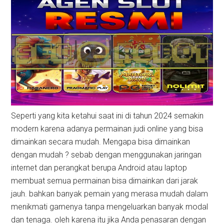
Seperti yang kita ketahui saat ini di tahun 2024 semakin
modern karena adanya permainan judi online yang bisa
dimainkan secara mudah. Mengapa bisa dimainkan
dengan mudah ? sebab dengan menggunakan jaringan
internet dan perangkat berupa Android atau laptop
membuat semua permainan bisa dimainkan dari jarak
jauh. bahkan banyak pemain yang merasa mudah dalam
menikmati gamenya tanpa mengeluarkan banyak modal
dan tenaga. oleh karena itu jika Anda penasaran dengan