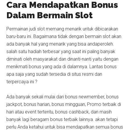
Cara Mendapatkan Bonus
Dalam Bermain Slot
Permainan judi slot memang menarik untuk dibicarakan
baru-baru ini. Bagaimana tidak dengan bermain slot akan
ada banyak hal yang menarik yang bisa andaperoleh.
salah satu hadiah terbesar yang saat ini paling banyak
diminati oleh masyarakat dan dinanti-nanti yaitu dengan
menikmati bonus yang ada di dalamnya. Lantas bonus
apa saja yang sudah tersedia di situs resmi dan
terpercaya ini ?
Ada banyak sekali mulai dari bonus newmember, bonus
jackpot, bonus harian, bonus mingguan, Promo terbaik di
hari atau event tertentu, bonus cashback, dan masih
banyak lagi beragam bonus terbaik lainnya. akan tetapi
perlu Anda ketahui untuk bisa mendapatkan semua bonus