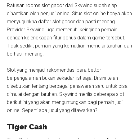
Ratusan rooms slot gacor dari Skywind sudah siap
dinantikan oleh penjudi online. Situs slot online hanya akan
menyuguhkna daftar slot gacor dan pasti menang.
Provider Skywind juga memenuhi keinginan pemain
dengan kelengkapan fitur bonus dalam game tersebut.
Tidak sedikit pemain yang kemudian memulai taruhan dan
berhasil menang.
Slot yang menjadi rekomendasi para bettor
berpengalaman bukan sekadar list saja. Di sini telah
disebutkan tentang berbagai penawaran seru untuk bisa
dimulai dengan taruhan. Skywind merilis beberapa slot
berikut ini yang akan menguntungkan bagi pemain judi
online. Seperti apa judul yang ditawarkan?
Tiger Cash